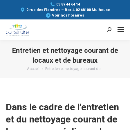
03 89 44 64 14
2 rue des Flandres – Box 4.02 68100 Mulhouse
Voir nos horaires
Search:
Entretien et nettoyage courant de
locaux et de bureaux
Vous êtes ici :
Accueil
Entretien et nettoyage courant de…
Dans le cadre de l’entretien
et du nettoyage courant de