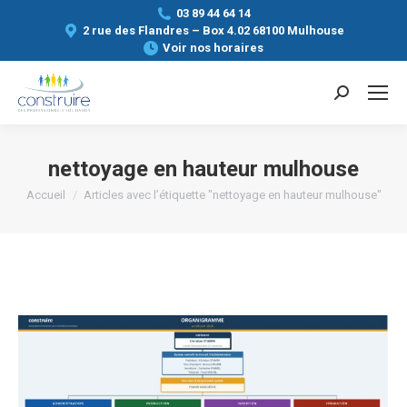
03 89 44 64 14
2 rue des Flandres – Box 4.02 68100 Mulhouse
Voir nos horaires
Search:
nettoyage en hauteur mulhouse
Vous êtes ici :
Accueil
Articles avec l’étiquette "nettoyage en hauteur mulhouse"