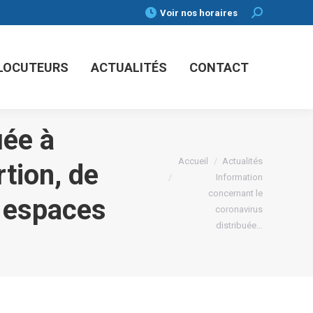
Voir nos horaires
Search:
RLOCUTEURS
ACTUALITÉS
CONTACT
uée à
Vous êtes ici :
Accueil
Actualités
tion, de
Information
concernant le
s espaces
coronavirus
distribuée…