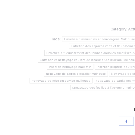
Category:
Act
Tags:
Entretien d’immeubles et conciergerie Mulhouse
Entretien des espaces verts et fleurisseme
Entretien et fleurissement des tombes dans les cimetières 
Entretien et nettoyage courant de locaux et de bureaux Mulhou
insertion nettoyage haut-rhin
insertion propreté haut-rh
nettoyage de cages d'escalier mulhouse
Nettoyage de ch
nettoyage de mise en service mulhouse
nettoyage de sanitaires 
ramassage des feuilles à l'automne mulh
Sh
on