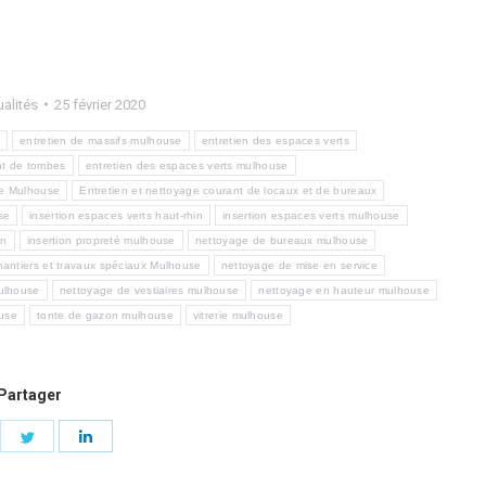
ualités
25 février 2020
entretien de massifs mulhouse
entretien des espaces verts
nt de tombes
entretien des espaces verts mulhouse
de Mulhouse
Entretien et nettoyage courant de locaux et de bureaux
se
insertion espaces verts haut-rhin
insertion espaces verts mulhouse
in
insertion propreté mulhouse
nettoyage de bureaux mulhouse
antiers et travaux spéciaux Mulhouse
nettoyage de mise en service
mulhouse
nettoyage de vestiaires mulhouse
nettoyage en hauteur mulhouse
ouse
tonte de gazon mulhouse
vitrerie mulhouse
Partager
are
Share
Share
on
on