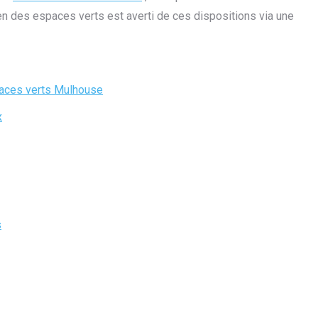
ien des espaces verts est averti de ces dispositions via une
paces verts Mulhouse
x
s