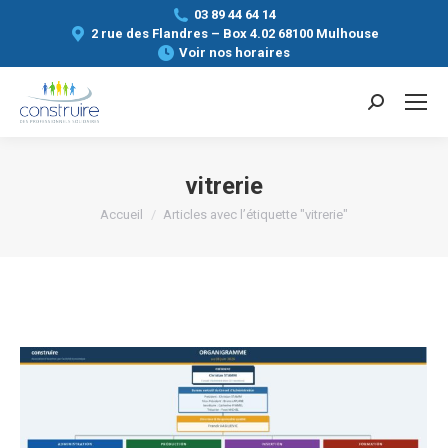
03 89 44 64 14
2 rue des Flandres – Box 4.02 68100 Mulhouse
Voir nos horaires
Search:
vitrerie
Vous êtes ici :
Accueil
Articles avec l’étiquette "vitrerie"