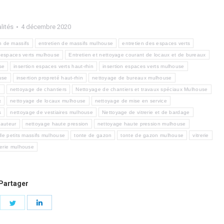
lités
4 décembre 2020
n de massifs
entretien de massifs mulhouse
entretien des espaces verts
s espaces verts mulhouse
Entretien et nettoyage courant de locaux et de bureaux
se
insertion espaces verts haut-rhin
insertion espaces verts mulhouse
use
insertion propreté haut-rhin
nettoyage de bureaux mulhouse
e
nettoyage de chantiers
Nettoyage de chantiers et travaux spéciaux Mulhouse
x
nettoyage de locaux mulhouse
nettoyage de mise en service
s
nettoyage de vestiaires mulhouse
Nettoyage de vitrerie et de bardage
hauteur
nettoyage haute pression
nettoyage haute pression mulhouse
ille petits massifs mulhouse
tonte de gazon
tonte de gazon mulhouse
vitrerie
rerie mulhouse
Partager
are
Share
Share
on
on