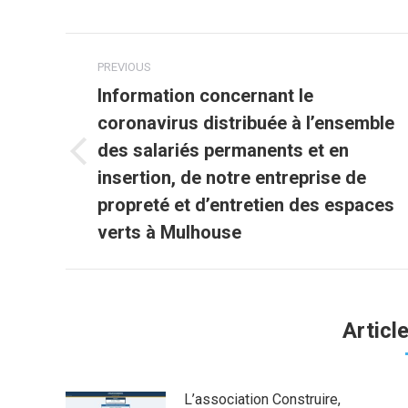
Fa
Post
PREVIOUS
navigation
Information concernant le
coronavirus distribuée à l’ensemble
des salariés permanents et en
Previous
insertion, de notre entreprise de
post:
propreté et d’entretien des espaces
verts à Mulhouse
Articl
L’association Construire,