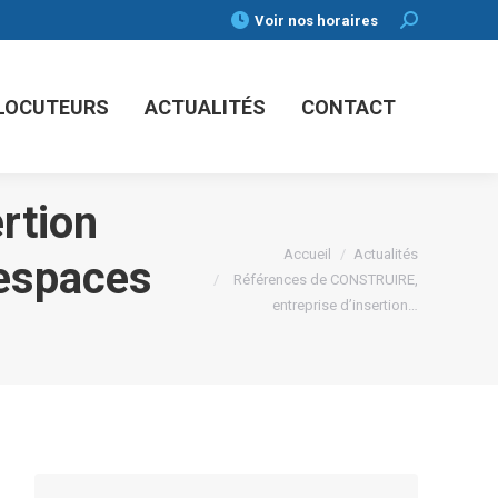
Voir nos horaires
Search:
RLOCUTEURS
ACTUALITÉS
CONTACT
rtion
Vous êtes ici :
Accueil
Actualités
 espaces
Références de CONSTRUIRE,
entreprise d’insertion…