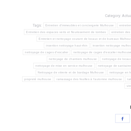
Category:
Actua
Tags:
Entretien d’immeubles et conciergerie Mulhouse
entretie
Entretien des espaces verts et fleurissement de tombes
entretien de
Entretien et nettoyage courant de locaux et de bureaux Mulhou
insertion nettoyage haut-rhin
insertion nettoyage mulho
nettoyage de cages d'escalier
nettoyage de cages d'escalier mulhous
nettoyage de chantiers mulhouse
nettoyage de locau
nettoyage de mise en service mulhouse
nettoyage de sanitaire
Nettoyage de vitrerie et de bardage Mulhouse
nettoyage en 
propreté mulhouse
ramassage des feuilles à l'automne mulhouse
ta
vit
Sh
on