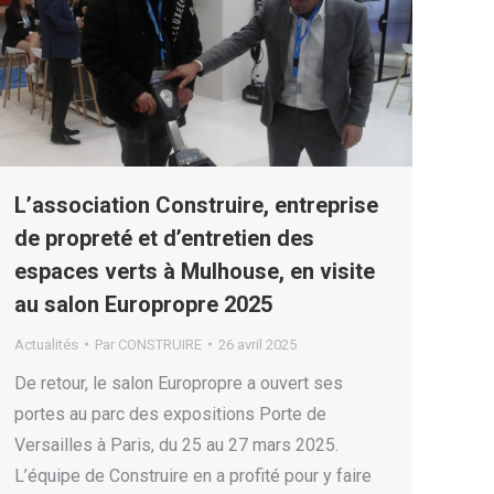
L’association Construire, entreprise
de propreté et d’entretien des
espaces verts à Mulhouse, en visite
au salon Europropre 2025
Actualités
Par
CONSTRUIRE
26 avril 2025
De retour, le salon Europropre a ouvert ses
portes au parc des expositions Porte de
Versailles à Paris, du 25 au 27 mars 2025.
L’équipe de Construire en a profité pour y faire