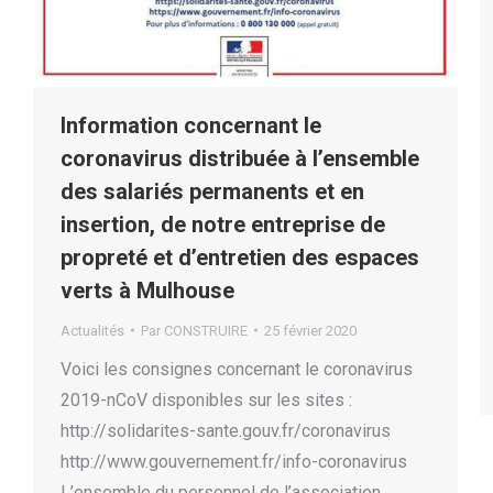
Information concernant le
coronavirus distribuée à l’ensemble
des salariés permanents et en
insertion, de notre entreprise de
propreté et d’entretien des espaces
verts à Mulhouse
Actualités
Par
CONSTRUIRE
25 février 2020
Voici les consignes concernant le coronavirus
2019-nCoV disponibles sur les sites :
http://solidarites-sante.gouv.fr/coronavirus
http://www.gouvernement.fr/info-coronavirus
L’ensemble du personnel de l’association